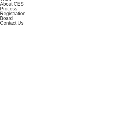
About CES
Process
Registration
Board
Contact Us
CES 2027
CES is The Global Stage For Innovation