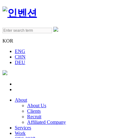
KOR
ENG
CHN
DEU
About
About Us
Clients
Recruit
Affiliated Company
Services
Work