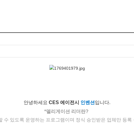
안녕하세요
CES 에이전시
인벤션
입니다
.
*
델리게이션
리더란
?
할 수 있도록 운영하는 프
로그램이며
정식
승인받은
업체만 등록