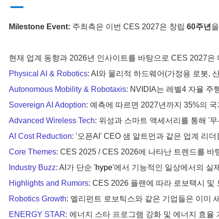
ㅡ
Milestone Event:
주최측은 이번 CES 2027은 창립
60주년
을
현재 업계 동향과 2026년 인사이트를 바탕으로 CES 202
Physical AI & Robotics
: AI와 물리적 하드웨어(가정용 로봇,
Autonomous Mobility & Robotaxis
: NVIDIA는 레벨4 자
Sovereign AI Adoption
: 예측에 따르면 2027년까지 35%의
Advanced Wireless Tech
: 위성과 스마트 액세서리를 통해 '
AI Cost Reductio
n
: '
오픈AI' CEO
샘 알트먼과 같은 업계 리더들
Core Themes
: CES 2025 / CES 2026에 나타난 트렌드
Industry Buzz
: AI가 단순 '
hype
'에서 기능적인 일상에서의 실
Highlights and Rumors
: CES 2026 플랜에 따라
로보택시 및 
Robotics Growth
: 엘리펀트 로보틱스와 같은 기업들은 이미 
ENERGY STAR:
에너지 스타
프로그램 강화 및
에너지 효율 