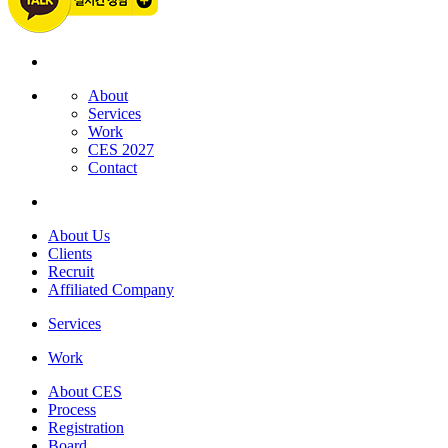
About
Services
Work
CES 2027
Contact
About Us
Clients
Recruit
Affiliated Company
Services
Work
About CES
Process
Registration
Board