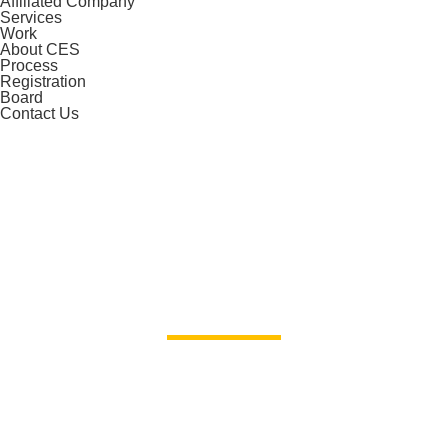
Affiliated Company
Services
Work
About CES
Process
Registration
Board
Contact Us
ABOUT
Join Our Team