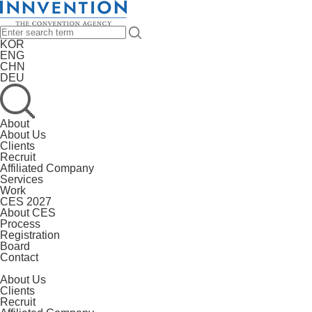
KOR
ENG
CHN
DEU
About
About Us
Clients
Recruit
Affiliated Company
Services
Work
CES 2027
About CES
Process
Registration
Board
Contact
About Us
Clients
Recruit